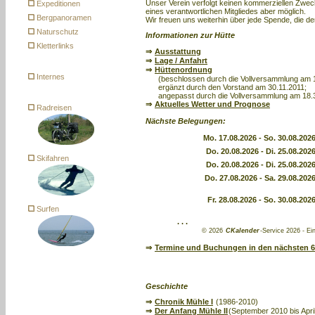
Unser Verein verfolgt keinen kommerziellen Zweck
Expeditionen
eines verantwortlichen Mitgliedes aber möglich.
Bergpanoramen
Wir freuen uns weiterhin über jede Spende, die d
Naturschutz
Informationen zur Hütte
Kletterlinks
⇒
Ausstattung
⇒
Lage / Anfahrt
⇒
Hüttenordnung
Internes
(beschlossen durch die Vollversammlung am 1
ergänzt durch den Vorstand am 30.11.2011;
angepasst durch die Vollversammlung am 18.
⇒
Aktuelles Wetter und Prognose
Radreisen
Nächste Belegungen:
Mo. 17.08.2026
- So. 30.08.202
Do. 20.08.2026
- Di. 25.08.202
Skifahren
Do. 20.08.2026
- Di. 25.08.202
Do. 27.08.2026
- Sa. 29.08.202
Fr. 28.08.2026
- So. 30.08.202
Surfen
. . .
© 2026
C
Kalender
-Service 2026 - E
⇒
Termine und Buchungen in den nächsten 
Geschichte
⇒
Chronik Mühle I
(1986-2010)
⇒
Der Anfang Mühle II
(September 2010 bis Apri