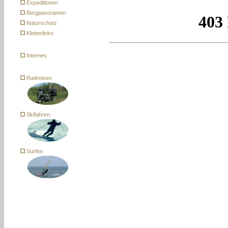
Expeditionen
Bergpanoramen
Naturschutz
Kletterlinks
Internes
Radreisen
Skifahren
Surfen