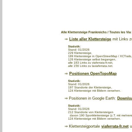
Alle Klettersteige Frankreichs / Toutes les Via
⇒
Liste aller Klettersteige
mit Links z
Statistik:
Stand: 01/2026
229 Klettersteige,
189 Klettersteige in OpenStreetMap / XCTrails,
126 Klettersteige selbst begangen,
alle 183 Links zu viaferrata-fr.net,
alle 156 Links zu laviaferrata.net.
⇒
Positionen OpenTopoMap
Statistik:
Stand: 01/2026
197 Standorte der Klettersteige,
124 Klettersteige mit Bildern versehen.
⇒ Positionen in Google Earth:
Downlo
Statistik:
Stand: 01/2026
212 Standorte von Klettersteigen
davon 190 Sportklettersteige (z.T. mit mehreren
124 Klettersteige mit Bildern versehen.
⇒ Klettersteigportale
viaferrata-fr.net
u