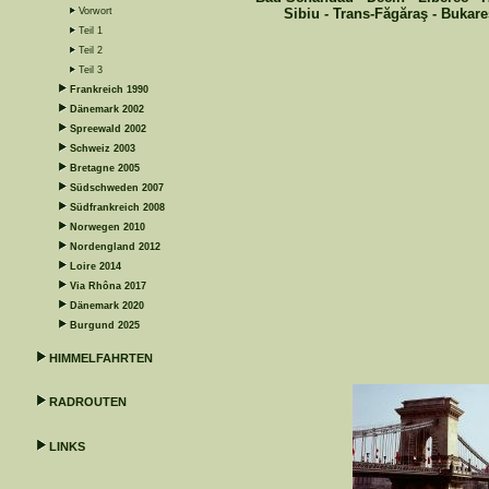
Vorwort
Sibiu - Trans-Făgăraş - Bukar
Teil 1
Teil 2
Teil 3
Frankreich 1990
Dänemark 2002
Spreewald 2002
Schweiz 2003
Bretagne 2005
Südschweden 2007
Südfrankreich 2008
Norwegen 2010
Nordengland 2012
Loire 2014
Via Rhôna 2017
Dänemark 2020
Burgund 2025
HIMMELFAHRTEN
RADROUTEN
LINKS