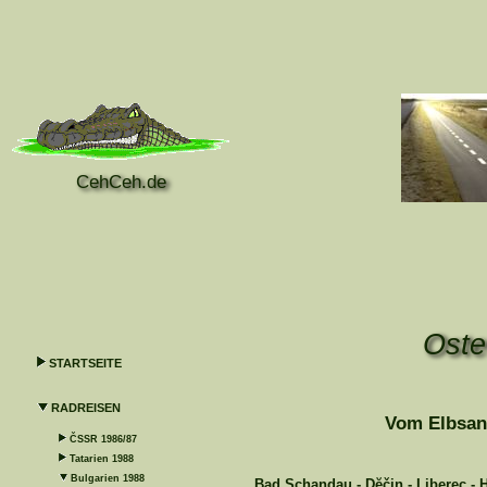
CehCeh.de
Oste
STARTSEITE
RADREISEN
Vom Elbsan
ČSSR 1986/87
Tatarien 1988
Bulgarien 1988
Bad Schandau - Dĕčin - Liberec - 