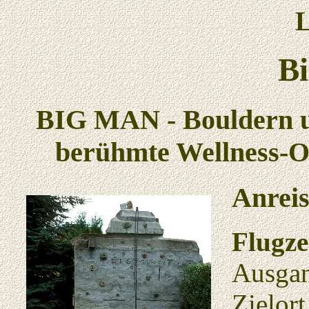
L
B
BIG MAN - Bouldern u
berühmte Wellness-Oa
Anrei
Flugz
Ausga
Zielort