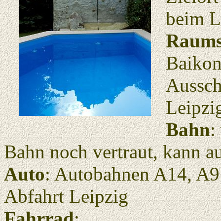
beim L
Raums
Baikon
Aussch
Leipzi
Bahn
:
Bahn noch vertraut, kann a
Auto
: Autobahnen A14, A9 
Abfahrt Leipzig
Fahrrad
: