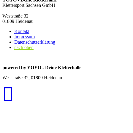
Klettersport Sachsen GmbH
Weststraße 32
01809 Heidenau
Kontakt
Impressum
Datenschutzerklärung
nach oben
powered by YOYO - Deine Kletterhalle
Weststraße 32, 01809 Heidenau
Diese Webseite verwendet Cookies. Durch die weitere Nutzung der
Webseite stimmen Sie der Verwendung von Cookies zu. Zusätzliche
Informationen zu Cookies erhalten Sie in unserer
Datenschutzerklärung.
Zustimmen