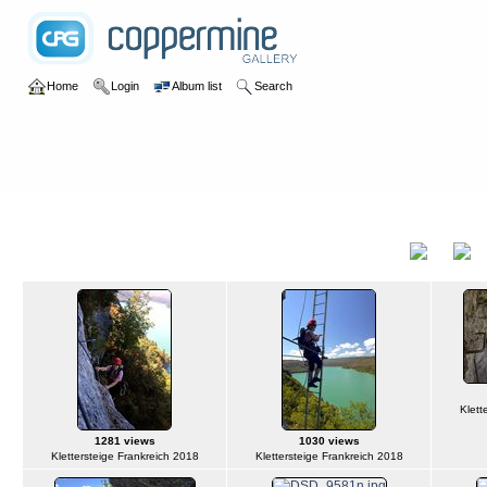
Home
Login
Album list
Search
Home
>
2018
>
Via Ferrata France
Via Ferrata France
Title
Klett
1281 views
1030 views
Klettersteige Frankreich 2018
Klettersteige Frankreich 2018